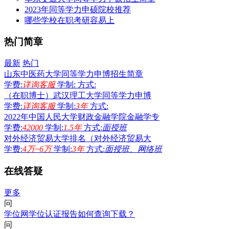
2023年同等学力申硕院校推荐
哪些学校在职考研容易上
热门简章
最新
热门
山东中医药大学同等学力申博招生简章
学费:
详询客服
学制:
方式:
（在职博士）武汉理工大学同等学力申博
学费:
详询客服
学制:
3年
方式:
2022年中国人民大学财政金融学院金融学专
学费:
42000
学制:
1.5年
方式:
面授班
对外经济贸易大学排名（对外经济贸易大
学费:
4万~6万
学制:
3年
方式:
面授班、网络班
在线答疑
更多
问
学位网学位认证报告如何查询下载？
问