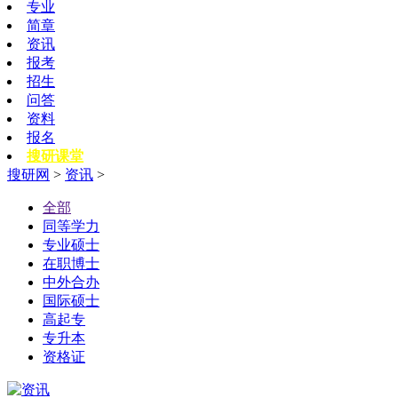
专业
简章
资讯
报考
招生
问答
资料
报名
搜研课堂
搜研网
>
资讯
>
全部
同等学力
专业硕士
在职博士
中外合办
国际硕士
高起专
专升本
资格证