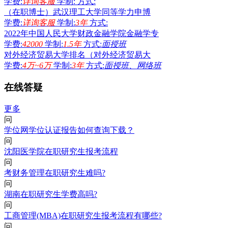
学费:
详询客服
学制:
方式:
（在职博士）武汉理工大学同等学力申博
学费:
详询客服
学制:
3年
方式:
2022年中国人民大学财政金融学院金融学专
学费:
42000
学制:
1.5年
方式:
面授班
对外经济贸易大学排名（对外经济贸易大
学费:
4万~6万
学制:
3年
方式:
面授班、网络班
在线答疑
更多
问
学位网学位认证报告如何查询下载？
问
沈阳医学院在职研究生报考流程
问
考财务管理在职研究生难吗?
问
湖南在职研究生学费高吗?
问
工商管理(MBA)在职研究生报考流程有哪些?
问