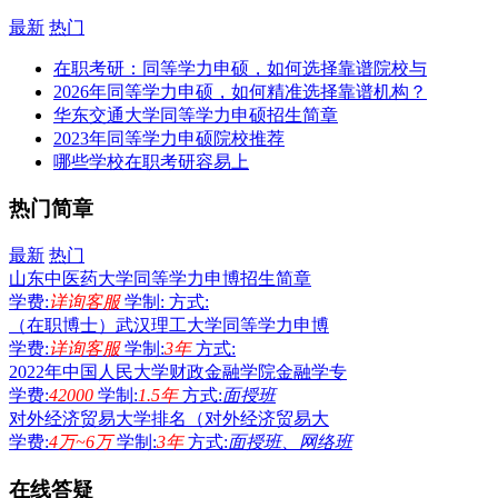
最新
热门
在职考研：同等学力申硕，如何选择靠谱院校与
2026年同等学力申硕，如何精准选择靠谱机构？
华东交通大学同等学力申硕招生简章
2023年同等学力申硕院校推荐
哪些学校在职考研容易上
热门简章
最新
热门
山东中医药大学同等学力申博招生简章
学费:
详询客服
学制:
方式:
（在职博士）武汉理工大学同等学力申博
学费:
详询客服
学制:
3年
方式:
2022年中国人民大学财政金融学院金融学专
学费:
42000
学制:
1.5年
方式:
面授班
对外经济贸易大学排名（对外经济贸易大
学费:
4万~6万
学制:
3年
方式:
面授班、网络班
在线答疑