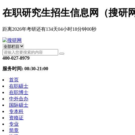
在职研究生招生信息网（搜研
距离2026年考研还有
134
天
04
小时
17
分钟
59
秒
400-027-8979
服务时间: 08:30-21:00
首页
在职硕士
在职博士
中外合办
国际硕士
专本科
资格证
专业
简章